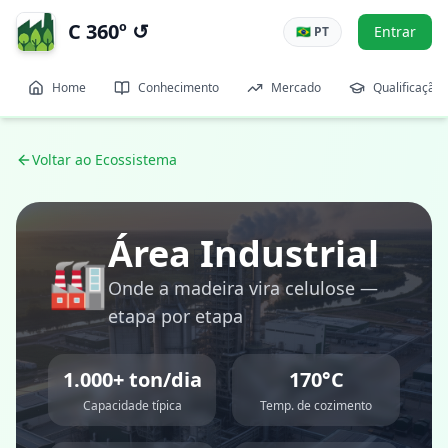
C 360º ↺
Entrar
🇧🇷 PT
Home
Conhecimento
Mercado
Qualificação
Voltar ao Ecossistema
Área Industrial
🏭
Onde a madeira vira celulose —
etapa por etapa
1.000+ ton/dia
170°C
Capacidade típica
Temp. de cozimento