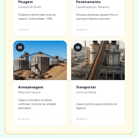
Picagem
Peneiramento
Cavacos 20-25mm
Classificação por Tamanho
Picadores transformam toras em
Peneiras vibratórias separam finos e
cavacos. Uniformidade > 99%.
oversized. Rejeitos retornam.
ETAPA
03
ETAPA
04
05
06
Armazenagem
Transportar
Pilhas de Cavacos
Linha de Fibras
Cavacos estocados em pilhas
uniformes. Controle de umidade
Cavacos prontos para cozimento no
automático.
digestor.
ETAPA
05
ETAPA
06