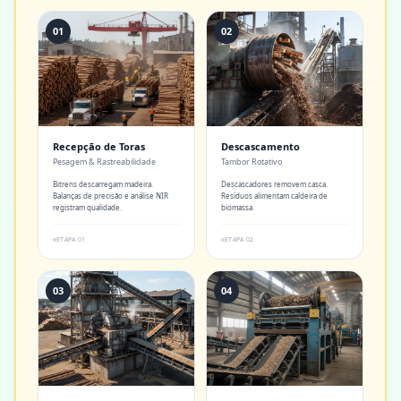
01
02
Recepção de Toras
Descascamento
Pesagem & Rastreabilidade
Tambor Rotativo
Bitrens descarregam madeira.
Descascadores removem casca.
Balanças de precisão e análise NIR
Resíduos alimentam caldeira de
registram qualidade.
biomassa.
ETAPA
01
ETAPA
02
03
04